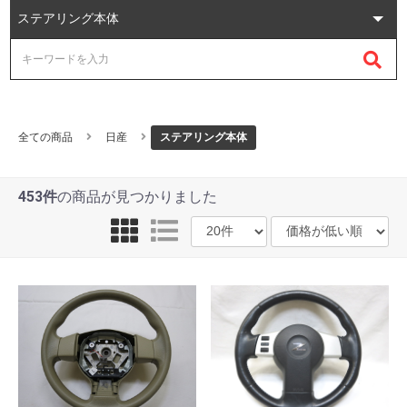
全ての商品
日産
ステアリング本体
453件
の商品が見つかりました