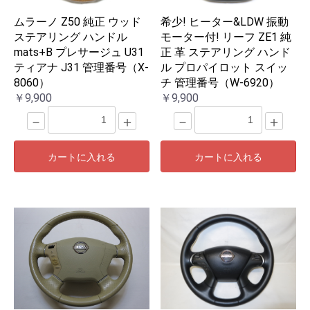
ムラーノ Z50 純正 ウッド
希少! ヒーター&LDW 振動
ステアリング ハンドル
モーター付! リーフ ZE1 純
mats+B プレサージュ U31
正 革 ステアリング ハンド
ティアナ J31 管理番号（X-
ル プロパイロット スイッ
8060）
チ 管理番号（W-6920）
￥9,900
￥9,900
－
＋
－
＋
カートに入れる
カートに入れる