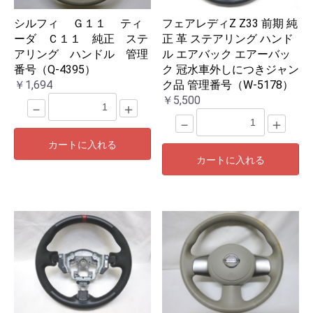
シルフィ Ｇ１１ ティ
フェアレディZ Z33 前期 純
ーダ Ｃ１１ 純正 ステ
正 革 ステアリング ハンド
アリング ハンドル 管理
ル エアバック エアーバッ
番号（Q-4395）
ク 冠水車外しにつきジャン
￥1,694
ク品 管理番号（W-5178）
￥5,500
－
＋
－
＋
カートに入れる
カートに入れる