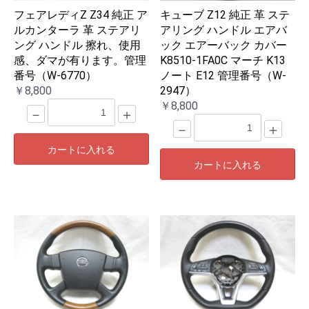
フェアレディZ Z34 純正 ア
キューブ Z12 純正 革 ステ
ルカンターラ 革 ステアリ
アリング ハンドル エアバ
ング ハンドル 擦れ、使用
ック エアーバック カバー
感、ダマが有ります。管理
K8510-1FA0C マーチ K13
番号（W-6770）
ノート E12 管理番号（W-
￥8,800
2947）
￥8,800
－
＋
－
＋
カートに入れる
カートに入れる