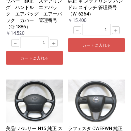
ッパー 純正 ステアリン
純正 革 ステアリング ハン
グ ハンドル エアバッ
ドル スイッチ 管理番号
ク エアバッグ エアーバ
（W-6264）
ック カバー 管理番号
￥15,400
（Q-1886）
－
＋
￥14,520
－
＋
カートに入れる
カートに入れる
美品! パルサー N15 純正 ス
ラフェスタ CWEFWN 純正