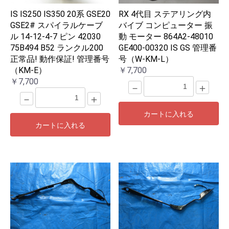
IS IS250 IS350 20系 GSE20
RX 4代目 ステアリング内
GSE2# スパイラルケーブ
バイブ コンピューター 振
ル 14-12-4-7 ピン 42030
動 モーター 864A2-48010
75B494 B52 ランクル200
GE400-00320 IS GS 管理番
正常品! 動作保証! 管理番号
号（W-KM-L）
（KM-E）
￥7,700
￥7,700
－
＋
－
＋
カートに入れる
カートに入れる