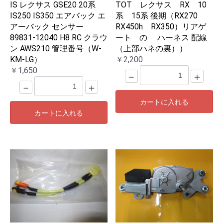
IS レクサス GSE20 20系
TOT レクサス RX 10
IS250 IS350 エアバック エ
系 15系 後期（RX270
アーバック センサー
RX450h RX350）リアゲ
89831-12040 H8 RC クラウ
ート の ハーネス 配線
ン AWS210 管理番号（W-
（上部ハネの裏））
KM-LG）
￥2,200
￥1,650
－
＋
－
＋
カートに入れる
カートに入れる