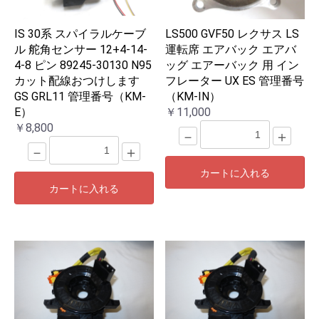
IS 30系 スパイラルケーブ
LS500 GVF50 レクサス LS
ル 舵角センサー 12+4-14-
運転席 エアバック エアバ
4-8 ピン 89245-30130 N95
ッグ エアーバック 用 イン
カット配線おつけします
フレーター UX ES 管理番号
GS GRL11 管理番号（KM-
（KM-IN）
E）
￥11,000
￥8,800
－
＋
－
＋
カートに入れる
カートに入れる