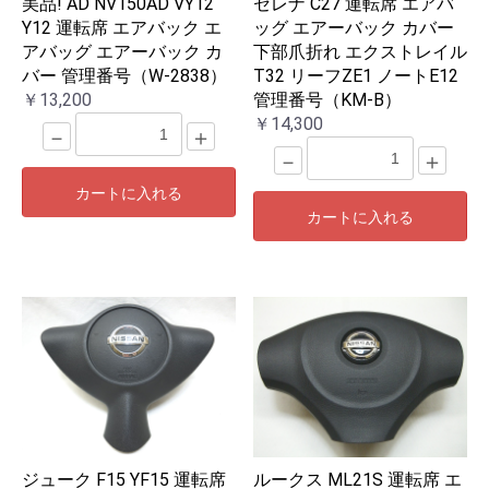
美品! AD NV150AD VY12
セレナ C27 運転席 エアバ
Y12 運転席 エアバック エ
ッグ エアーバック カバー
アバッグ エアーバック カ
下部爪折れ エクストレイル
バー 管理番号（W-2838）
T32 リーフZE1 ノートE12
￥13,200
管理番号（KM-B）
￥14,300
－
＋
－
＋
カートに入れる
カートに入れる
ジューク F15 YF15 運転席
ルークス ML21S 運転席 エ